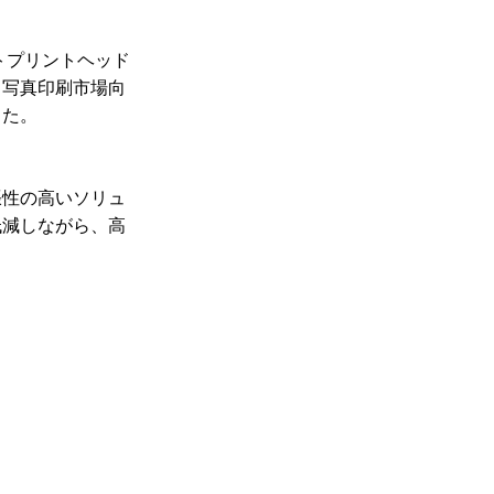
トプリントヘッド
、写真印刷市場向
した。
張性の高いソリュ
低減しながら、高