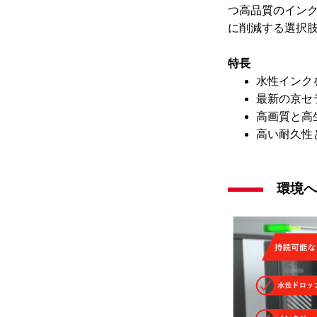
つ高品質のイン
に削減する選択
特長
水性インク
最新の京セラ
高画質と高
高い耐久性
環境へ