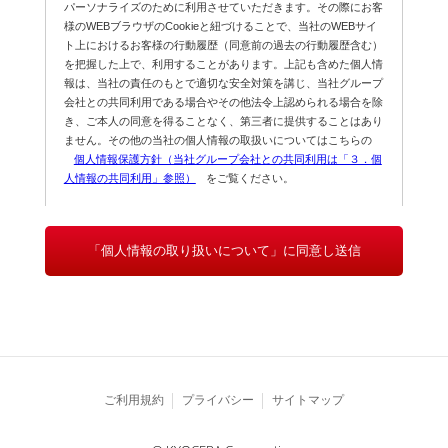
パーソナライズのために利用させていただきます。その際にお客
様のWEBブラウザのCookieと紐づけることで、当社のWEBサイ
ト上におけるお客様の行動履歴（同意前の過去の行動履歴含む）
を把握した上で、利用することがあります。上記も含めた個人情
報は、当社の責任のもとで適切な安全対策を講じ、当社グループ
会社との共同利用である場合やその他法令上認められる場合を除
き、ご本人の同意を得ることなく、第三者に提供することはあり
ません。その他の当社の個人情報の取扱いについてはこちらの
個人情報保護方針（当社グループ会社との共同利用は「３．個
人情報の共同利用」参照）
をご覧ください。
「個人情報の取り扱いについて」に同意し送信
ご利用規約
プライバシー
サイトマップ