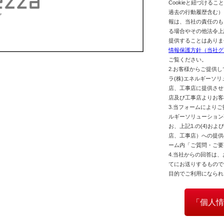
Cookieと紐づける
過去の行動履歴含む）
報は、当社の責任のも
る場合やその他法令上
提供することはありま
情報保護方針（当社グ
ご覧ください。
2.お客様からご提供
ラ(株)エネルギーソ
店、工事店に提供させ
店及び工事店よりお客
3.当フォームにより
ルギーソリューション
お、上記1.の(4)お
店、工事店）への提供
ーム内「ご質問・ご要
4.当社からの回答は
てにお送りするもので
目的でご利用になられ
「個人情