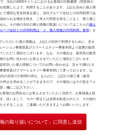
ことで、当社のWEBサイト上におけるお客様の行動履歴（同意前の
を把握した上で、利用することがあります。上記も含めた個人情
とで適切な安全対策を講じ、当社グループ会社との共同利用であ
認められる場合を除き、ご本人の同意を得ることなく、第三者に
せん。その他の当社の個人情報の取扱いについてはこちらの
個人
ループ会社との共同利用は「３．個人情報の共同利用」参照
）を
していただいた個人情報は、上記1.の目的で利用するために、京セ
リューション事業部及びスマートエナジー事業本部より提携の販売
ていただく場合がございます。なお、その場合は、提供先の販売
様のお問い合わせにお答えさせていただく場合がございます。
ご提供頂いた個人情報についてのお問い合わせは、京セラ(株)エネ
事業部及びスマートエナジー事業本部にて承っております。な
よび(5)の目的での利用の停止、ならびに、上記2.の第三者（販売
の停止を求めることができますので、その場合にはその旨をフォ
望」欄にご記入下さい。
、お客様のお問合せにお答えさせていただく目的で、お客様個人宛
す。従いまして、その一部または全部を転送されたり、その他の
たりすることは、ご遠慮いただきますようお願いいたします。
報の取り扱いについて」に同意し送信