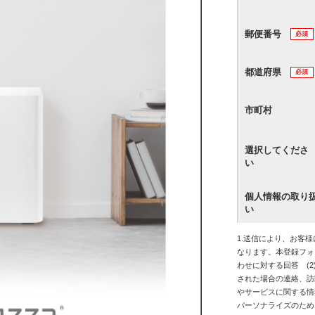
郵便番号
必須
都道府県
必須
市町村
選択してくださ
い
個人情報の取り
い
1.送信により、お客
なります。本登録フォ
わせに対する回答 (2
された場合の連絡、訪問
やサービスに関する情報
パーソナライズのため