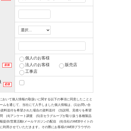
個人のお客様
法人のお客様
販売店
必須
工事店
扱
必須
様において個人情報の取扱いに関する以下の事項に同意したことと
ームを通じて、当社にて入手しました個人情報は、
(1)
お問い合
)資料送付を希望された場合の資料送付 (3)説明、見積りを希望
 (4)アンケート調査 (5)京セラグループが取り扱う各種製品
提供/営業活動/メールマガジンの配信 (6)当社のWEBサイトの
に利用させていただきます。その際にお客様のWEBブラウザの