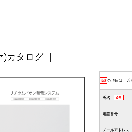
ツァ)カタログ ｜
の項目は、必
必須
氏名
必須
電話番号
メールアドレ