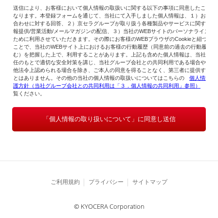
送信により、お客様において個人情報の取扱いに関する以下の事項に同意したことと
なります。本登録フォームを通じて、当社にて入手しました個人情報は、１）お問い
合わせに対する回答、２）京セラグループが取り扱う各種製品やサービスに関する情
報提供/営業活動/メールマガジンの配信、３）当社のWEBサイトのパーソナライズの
ために利用させていただきます。その際にお客様のWEBブラウザのCookieと紐づける
ことで、当社のWEBサイト上におけるお客様の行動履歴（同意前の過去の行動履歴含
む）を把握した上で、利用することがあります。上記も含めた個人情報は、当社の責
任のもとで適切な安全対策を講じ、当社グループ会社との共同利用である場合やその
他法令上認められる場合を除き、ご本人の同意を得ることなく、第三者に提供するこ
とはありません。その他の当社の個人情報の取扱いについてはこちらの
個人情報保
護方針（当社グループ会社との共同利用は「３．個人情報の共同利用」参照）
をご
覧ください。
「個人情報の取り扱いについて」に同意し送信
ご利用規約
プライバシー
サイトマップ
© KYOCERA Corporation